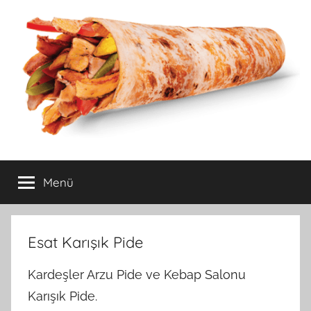
İçeriğe
atla
Ankara
Hızlı,Ucuz,Lezzetli
Yemek
Menü
esat
Siparişi
ucuz,uygun
Esat Karışık Pide
fiyatlı,
Kardeşler Arzu Pide ve Kebap Salonu
kaliteli
Karışık Pide.