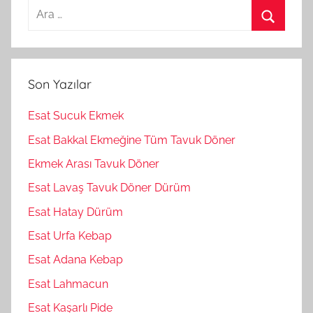
A
r
A
a
r
m
a
Son Yazılar
a
:
Esat Sucuk Ekmek
Esat Bakkal Ekmeğine Tüm Tavuk Döner
Ekmek Arası Tavuk Döner
Esat Lavaş Tavuk Döner Dürüm
Esat Hatay Dürüm
Esat Urfa Kebap
Esat Adana Kebap
Esat Lahmacun
Esat Kaşarlı Pide