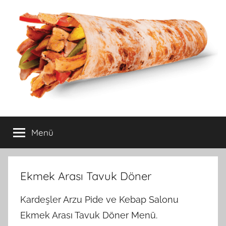
İçeriğe
atla
Ankara
Hızlı,Ucuz,Lezzetli
Yemek
Menü
esat
Siparişi
ucuz,uygun
Ekmek Arası Tavuk Döner
fiyatlı,
Kardeşler Arzu Pide ve Kebap Salonu
kaliteli
Ekmek Arası Tavuk Döner Menü.