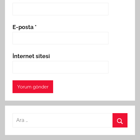
E-posta
*
İnternet sitesi
A
r
A
a